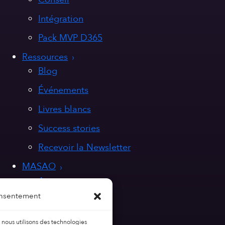
Intégration
Pack MVP D365
Ressources
Blog
Événements
Livres blancs
Success stories
Recevoir la Newsletter
MASAO
A propos
onsentement
Nos valeurs
Nous rejoindre
, nous utilisons des technologies