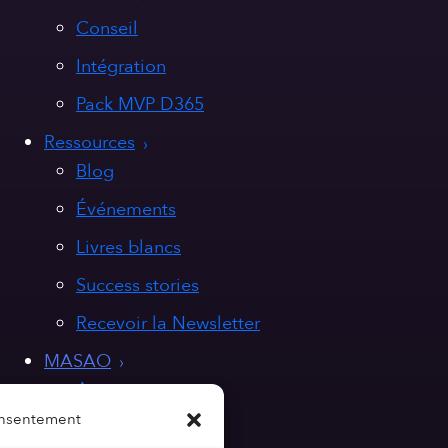
Conseil
Intégration
Pack MVP D365
Ressources
Blog
Événements
Livres blancs
Success stories
Recevoir la Newsletter
MASAO
A propos
onsentement
Nos valeurs