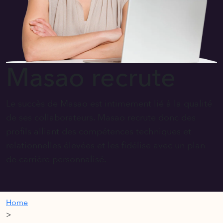
Masao recrute
Le succès de Masao est intimement lié à la qualité
de ses collaborateurs. Masao recrute donc des
profils alliant des compétences techniques et
relationnelles élevées et les fidélise avec un plan
de carrière personnalisé.
Home
>