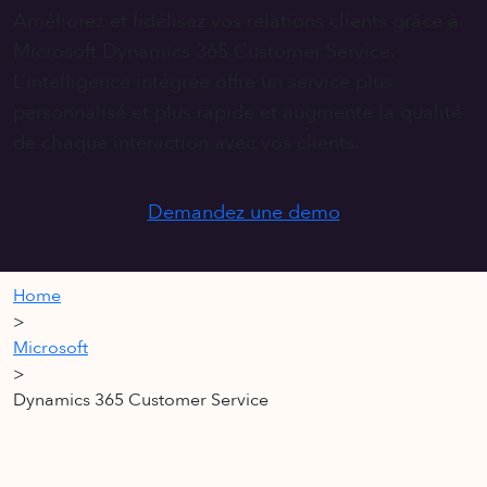
Améliorez et fidélisez vos relations clients grâce à
Microsoft Dynamics 365 Customer Service.
L’intelligence intégrée offre un service plus
personnalisé et plus rapide et augmente la qualité
de chaque interaction avec vos clients.
Demandez une demo
Home
>
Microsoft
>
Dynamics 365 Customer Service