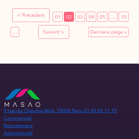
< Précédent
…
01
02
03
04
05
10
…
Suivant >
Dernière page »
9 rue du Cherche-Midi, 75006 Paris
01 45 05 11 75
Commercial
Recrutement
Administratif