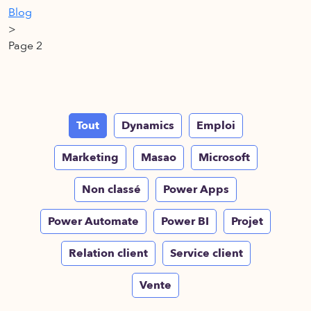
Blog
>
Page 2
Tout
Dynamics
Emploi
Marketing
Masao
Microsoft
Non classé
Power Apps
Power Automate
Power BI
Projet
Relation client
Service client
Vente