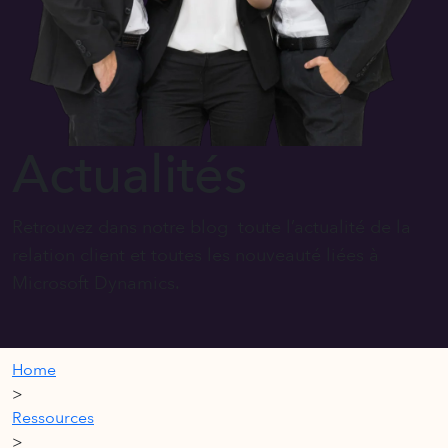
Actualités
Retrouvez dans notre blog toute l’actualité de la
relation client et toutes les nouveauté liées à
Microsoft Dynamics.
Home
>
Ressources
>