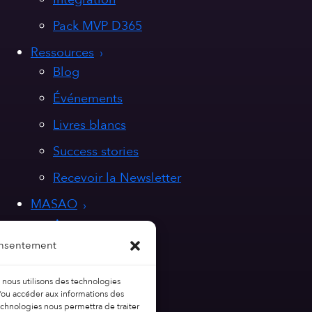
Pack MVP D365
Ressources
Blog
Événements
Livres blancs
Success stories
Recevoir la Newsletter
MASAO
A propos
onsentement
Nos valeurs
Nous rejoindre
, nous utilisons des technologies
t/ou accéder aux informations des
Contact
technologies nous permettra de traiter