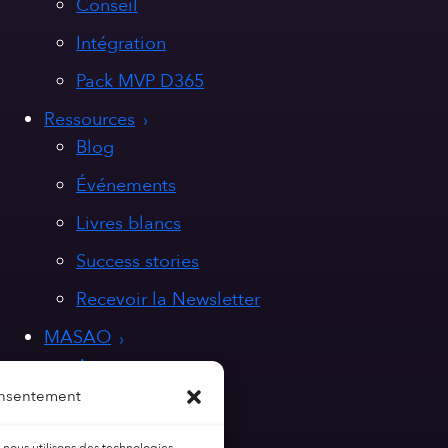
Conseil
Intégration
Pack MVP D365
Ressources
Blog
Événements
Livres blancs
Success stories
Recevoir la Newsletter
MASAO
A propos
onsentement
Nos valeurs
Nous rejoindre