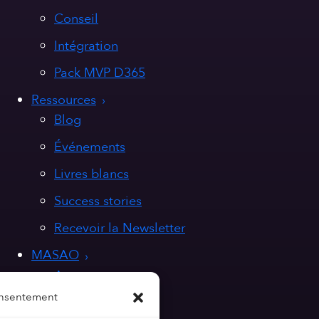
Conseil
Intégration
Pack MVP D365
Ressources
Blog
Événements
Livres blancs
Success stories
Recevoir la Newsletter
MASAO
A propos
onsentement
Nos valeurs