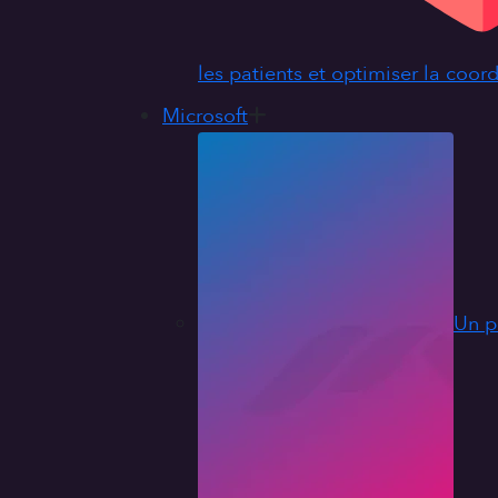
les patients et optimiser la coor
Microsoft
Un p