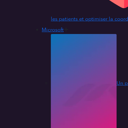
les patients et optimiser la coor
Microsoft
Un p