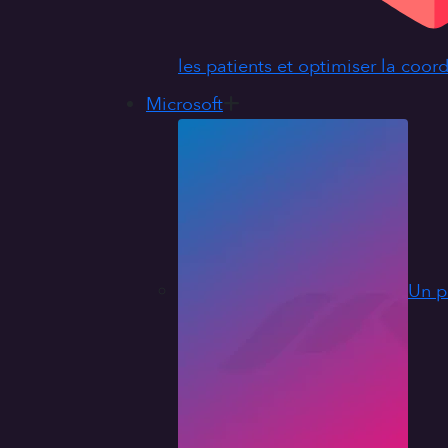
les patients et optimiser la coor
Microsoft
Un p