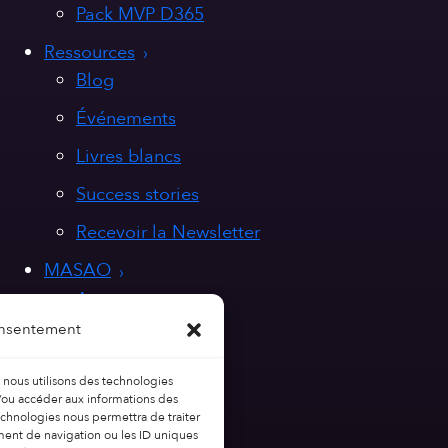
Pack MVP D365
Ressources
Blog
Événements
Livres blancs
Success stories
Recevoir la Newsletter
MASAO
A propos
onsentement
Nos valeurs
Nous rejoindre
, nous utilisons des technologies
t/ou accéder aux informations des
Contact
technologies nous permettra de traiter
ent de navigation ou les ID uniques