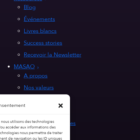
Blog
Événements
Livres blancs
Success stories
Recevoir la Newsletter
MASAO
A propos
Nos valeurs
Nous rejoindre
onsentement
Contact
, nous utilisons des technologies
Politique de cookies
t/ou accéder aux informations des
technologies nous permettra de traiter
Mentions légales
ent de navigation ou les ID uniques