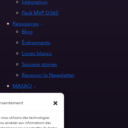
Intégration
Pack MVP D365
Ressources
Blog
Événements
Livres blancs
Success stories
Recevoir la Newsletter
MASAO
A propos
onsentement
Nos valeurs
Nous rejoindre
, nous utilisons des technologies
t/ou accéder aux informations des
Contact