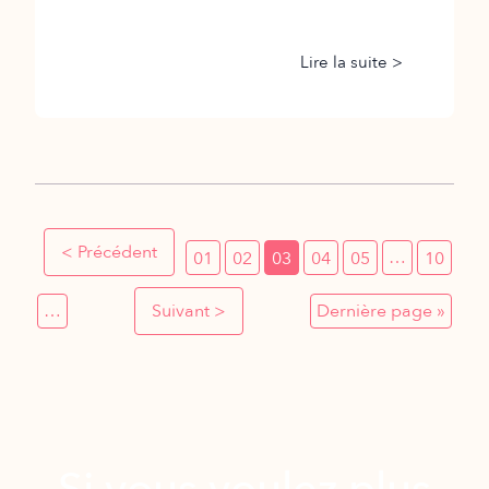
Lire la suite >
< Précédent
…
01
02
03
04
05
10
…
Suivant >
Dernière page »